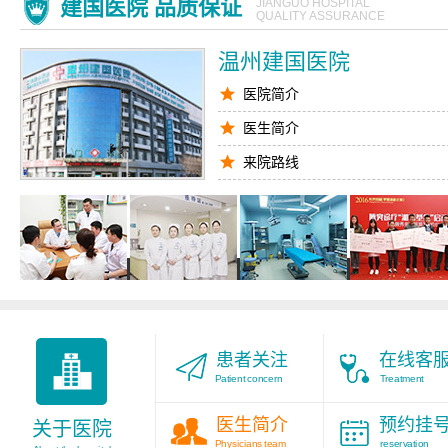
建国医院 品质保证
JIANGUO HOSPITAL
QUALITY ASSURANCE
温州建国医院
医院简介
医生简介
来院路线
腋臭医生
九对一服务
医院环境
患者关注
在线客
Patient concern
Treatment
医生简介
预约挂
关于医院
Physicians team
reservation