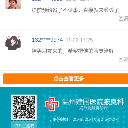
提前预约省了不少事，直接就来看诊了
回
132****9974
11-22 17:25
陪男朋友来的，希望把他的腋臭治好
回
点击查看更多
医院地址：温州市温州大道洛河路2号
识别二维码