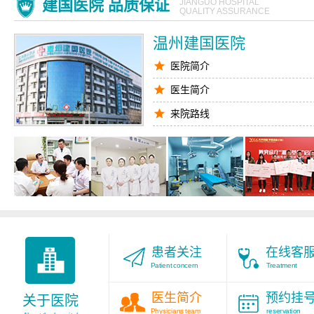
建国医院 品质保证
JIANGUO HOSPITAL
QUALITY ASSURANCE
温州建国医院
医院简介
医生简介
来院路线
腋臭医生
九对一服务
医院环境
患者关注
在线客
Patient concern
Treatment
医生简介
预约挂
关于医院
Physicians team
reservation