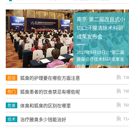
南京·第二届改良式小
切口汗腺清除术科研
成果发布会
2017年9月19日，“第二届
腋臭诊疗技术科研成果发
布会...
【详情】
73
前沿
狐臭的护理要在哪些方面注意
79
热门
狐臭患者的饮食禁忌有哪些呢
76
危害
体臭和狐臭的区别在哪里
71
技术
治疗腋臭多少钱能治好