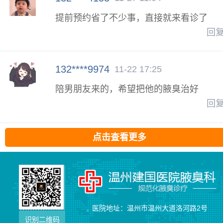
提前预约省了不少事，直接就来看诊了
回
132****9974
11-22 17:25
陪男朋友来的，希望把他的腋臭治好
回
点击查看更多
医院地址：温州市温州大道洛河路2号
识别二维码