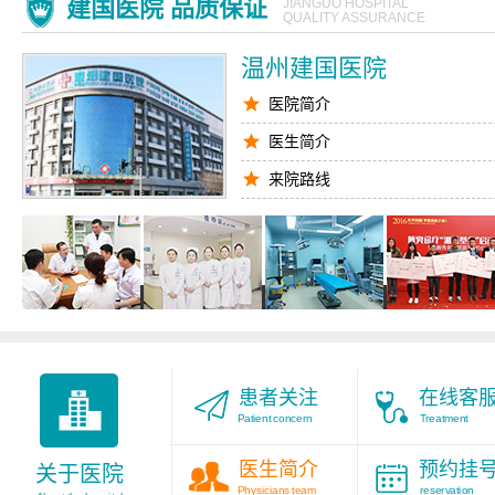
建国医院 品质保证
JIANGUO HOSPITAL
QUALITY ASSURANCE
温州建国医院
医院简介
医生简介
来院路线
腋臭医生
九对一服务
医院环境
患者关注
在线客
Patient concern
Treatment
医生简介
预约挂
关于医院
Physicians team
reservation