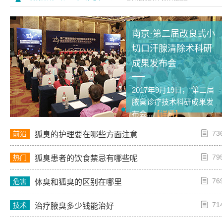
南京·第二届改良式小
切口汗腺清除术科研
成果发布会
2017年9月19日，“第二届
腋臭诊疗技术科研成果发
布会...
【详情】
73
前沿
狐臭的护理要在哪些方面注意
79
热门
狐臭患者的饮食禁忌有哪些呢
76
危害
体臭和狐臭的区别在哪里
71
技术
治疗腋臭多少钱能治好