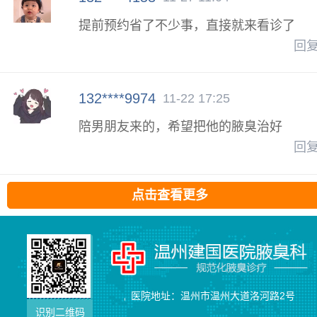
提前预约省了不少事，直接就来看诊了
回
132****9974
11-22 17:25
陪男朋友来的，希望把他的腋臭治好
回
点击查看更多
医院地址：温州市温州大道洛河路2号
识别二维码