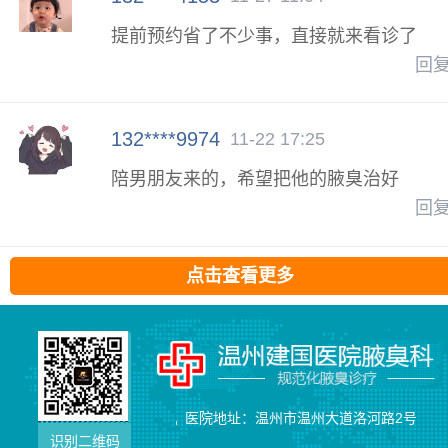
提前预约省了不少事，直接就来看诊了
回
132****9974
11-22 17:25
陪男朋友来的，希望把他的腋臭治好
回
点击查看更多
医院地址：温州市温州大道洛河路2号
识别二维码