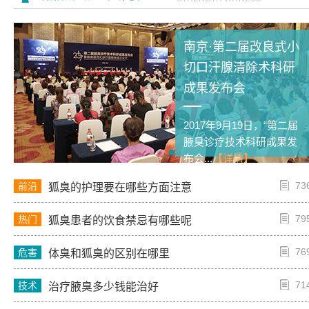
南京·第二届改良式小
切口汗腺清除术科研
成果发布会
2017年9月19日，“第二届
腋臭诊疗技术科研成果发
布会...
【详情】
73
前沿
狐臭的护理要在哪些方面注意
79
热门
狐臭患者的饮食禁忌有哪些呢
76
危害
体臭和狐臭的区别在哪里
71
技术
治疗腋臭多少钱能治好