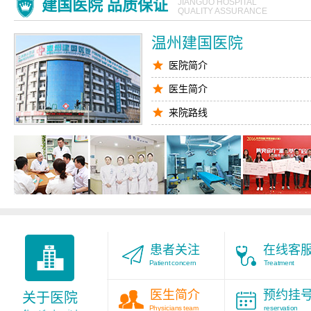
建国医院 品质保证
JIANGUO HOSPITAL
QUALITY ASSURANCE
温州建国医院
医院简介
医生简介
来院路线
腋臭医生
九对一服务
医院环境
患者关注
在线客
Patient concern
Treatment
医生简介
预约挂
关于医院
Physicians team
reservation